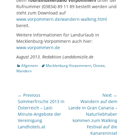
beim
Tourismusverband Vorpommern
unter der
Rufnummer (03834) 89 11 89 bestellt werden und
steht zum Download auf
www.vorpommern.de/wandern-walking.html
bereit.
Weitere Informationen für Landurlaub in
Mecklenburg-Vorpommern auch hier:
www.vorpommern.de
August 2013. Redaktion Landdomizile.de
Categories
Allgemein
Tags
Mecklenburg-Vorpommern
,
Ostsee
,
Wandern
Beitragsnavigation
← Previous
Next →
Previous
Sommerfrische 2013 in
Next
Wandern auf dem
post:
Österreich – Last-
post:
Lande in Gran Canaria –
Minute-Angebote der
Naturliebhaber
Vereinigung
kommen zum Walking
Landhotels.at
Festival auf die
Kanareninsel