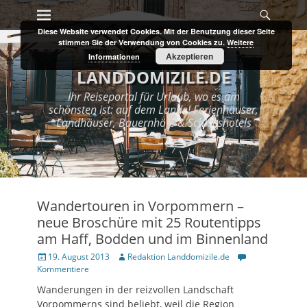
Primary Menu
Search
Skip
to
Diese Website verwendet Cookies. Mit der Benutzung dieser Seite
content
stimmen Sie der Verwendung von Cookies zu.
Weitere
Akzeptieren
Informationen
LANDDOMIZILE.DE
Ihr Reiseportal für Urlaub, wo es am
schönsten ist: auf dem Lande! Ferienhäuser,
Landhäuser, Bauernhöfe & Schlosshotels
Wandertouren in Vorpommern –
neue Broschüre mit 25 Routentipps
am Haff, Bodden und im Binnenland
Posted
19. August 2013
Author
Redaktion Landdomizile.de
on
Kommentiere
Wanderungen in der reizvollen Landschaft
Vorpommerns sind beliebt, weil die Region