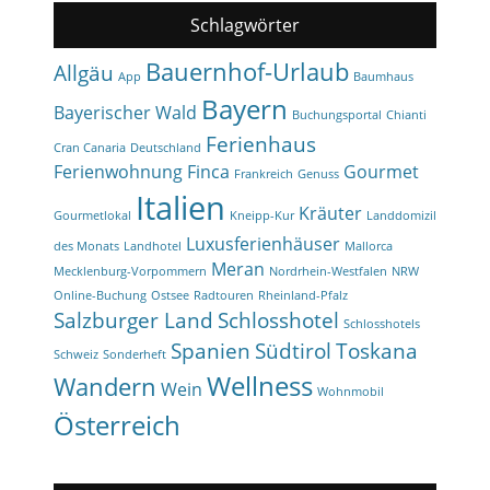
Schlagwörter
Bauernhof-Urlaub
Allgäu
App
Baumhaus
Bayern
Bayerischer Wald
Buchungsportal
Chianti
Ferienhaus
Cran Canaria
Deutschland
Ferienwohnung
Finca
Gourmet
Frankreich
Genuss
Italien
Kräuter
Gourmetlokal
Kneipp-Kur
Landdomizil
Luxusferienhäuser
des Monats
Landhotel
Mallorca
Meran
Mecklenburg-Vorpommern
Nordrhein-Westfalen
NRW
Online-Buchung
Ostsee
Radtouren
Rheinland-Pfalz
Salzburger Land
Schlosshotel
Schlosshotels
Spanien
Südtirol
Toskana
Schweiz
Sonderheft
Wellness
Wandern
Wein
Wohnmobil
Österreich