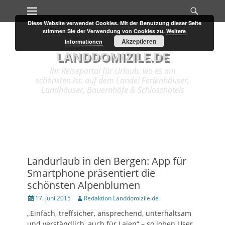
Primary Menu
Search
Skip
to
Diese Website verwendet Cookies. Mit der Benutzung dieser Seite
content
stimmen Sie der Verwendung von Cookies zu.
Weitere
Akzeptieren
Informationen
LANDDOMIZILE.DE
Ihr Reiseportal für Urlaub, wo es am
schönsten ist: auf dem Lande! Ferienhäuser,
Landhäuser, Bauernhöfe & Schlosshotels
Landurlaub in den Bergen: App für
Smartphone präsentiert die
schönsten Alpenblumen
Posted
17. Juni 2015
Author
Redaktion Landdomizile.de
on
„Einfach, treffsicher, ansprechend, unterhaltsam
und verständlich, auch für Laien“ – so loben User