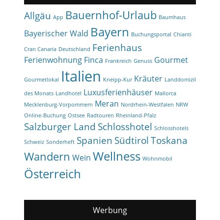
Bauernhof-Urlaub
Allgäu
App
Baumhaus
Bayern
Bayerischer Wald
Buchungsportal
Chianti
Ferienhaus
Cran Canaria
Deutschland
Ferienwohnung
Finca
Gourmet
Frankreich
Genuss
Italien
Kräuter
Gourmetlokal
Kneipp-Kur
Landdomizil
Luxusferienhäuser
des Monats
Landhotel
Mallorca
Meran
Mecklenburg-Vorpommern
Nordrhein-Westfalen
NRW
Online-Buchung
Ostsee
Radtouren
Rheinland-Pfalz
Salzburger Land
Schlosshotel
Schlosshotels
Spanien
Südtirol
Toskana
Schweiz
Sonderheft
Wellness
Wandern
Wein
Wohnmobil
Österreich
Werbung