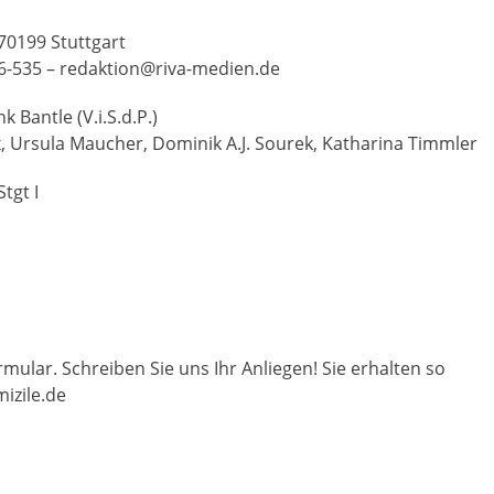
70199 Stuttgart
 66-535 – redaktion@riva-medien.de
 Bantle (V.i.S.d.P.)
x, Ursula Maucher, Dominik A.J. Sourek, Katharina Timmler
tgt I
mular. Schreiben Sie uns Ihr Anliegen! Sie erhalten so
izile.de