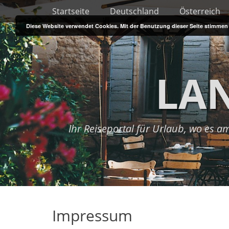
Primary Menu
Skip
Startseite
Deutschland
Österreich
to
Diese Website verwendet Cookies. Mit der Benutzung dieser Seite stimme
content
LA
Ihr Reiseportal für Urlaub, wo es 
Impressum