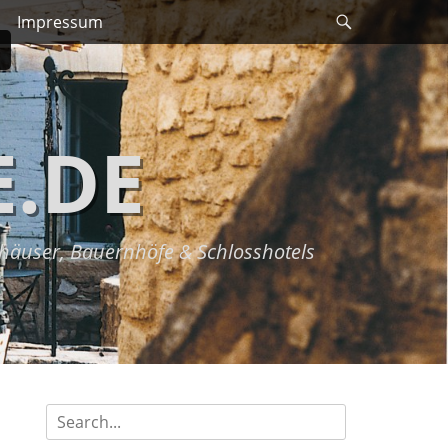
Search
Impressum
.DE
dhäuser, Bauernhöfe & Schlosshotels
Search
for: