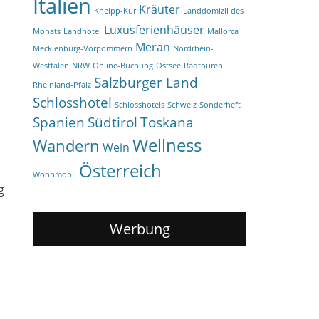
Italien
Kräuter
Kneipp-Kur
Landdomizil des
Luxusferienhäuser
Monats
Landhotel
Mallorca
Meran
Mecklenburg-Vorpommern
Nordrhein-
Westfalen
NRW
Online-Buchung
Ostsee
Radtouren
Salzburger Land
Rheinland-Pfalz
Schlosshotel
Schlosshotels
Schweiz
Sonderheft
Spanien
Südtirol
Toskana
Wellness
Wandern
Wein
Österreich
Wohnmobil
g
,
Werbung