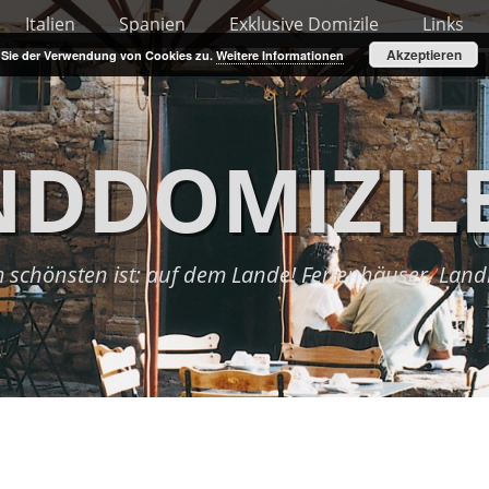
Italien
Spanien
Exklusive Domizile
Links
Akzeptieren
n Sie der Verwendung von Cookies zu.
Weitere Informationen
NDDOMIZILE
am schönsten ist: auf dem Lande! Ferienhäuser, Lan