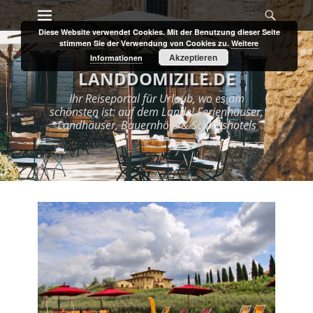
Primary Menu
Search
Skip
to
Diese Website verwendet Cookies. Mit der Benutzung dieser Seite
content
stimmen Sie der Verwendung von Cookies zu.
Weitere
Akzeptieren
Informationen
LANDDOMIZILE.DE
Ihr Reiseportal für Urlaub, wo es am
schönsten ist: auf dem Lande! Ferienhäuser,
Landhäuser, Bauernhöfe & Schlosshotels