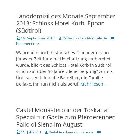
Landdomizil des Monats September
2013: Schloss Hotel Korb, Eppan
(Südtirol)
Posted
19. September 2013
Author
Redaktion Landdomizile.de
on
Kommentiere
Während manch historisches Gemäuer erst in
jüngster Zeit für eine Hotelnutzung aufbereitet
wurde, blickt das Schloss Hotel Korb in Südtirol
schon auf über 50 Jahre „Beherbergung“ zurück.
Und so verstehen die Betreiber, die Familie
Dellago, ihr Tun nicht als Beruf,
Mehr lesen …
Castel Monastero in der Toskana:
Special für Gäste zum Pferderennen
Palio di Siena im August
Posted
15. Juli 2013
Author
Redaktion Landdomizile.de