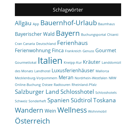
Schlagwörter
Bauernhof-Urlaub
Allgäu
App
Baumhaus
Bayern
Bayerischer Wald
Buchungsportal
Chianti
Ferienhaus
Cran Canaria
Deutschland
Ferienwohnung
Finca
Gourmet
Frankreich
Genuss
Italien
Kräuter
Gourmetlokal
Kneipp-Kur
Landdomizil
Luxusferienhäuser
des Monats
Landhotel
Mallorca
Meran
Mecklenburg-Vorpommern
Nordrhein-Westfalen
NRW
Online-Buchung
Ostsee
Radtouren
Rheinland-Pfalz
Salzburger Land
Schlosshotel
Schlosshotels
Spanien
Südtirol
Toskana
Schweiz
Sonderheft
Wellness
Wandern
Wein
Wohnmobil
Österreich