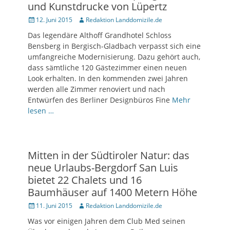
und Kunstdrucke von Lüpertz
Posted
12. Juni 2015
Author
Redaktion Landdomizile.de
on
Das legendäre Althoff Grandhotel Schloss
Bensberg in Bergisch-Gladbach verpasst sich eine
umfangreiche Modernisierung. Dazu gehört auch,
dass sämtliche 120 Gästezimmer einen neuen
Look erhalten. In den kommenden zwei Jahren
werden alle Zimmer renoviert und nach
Entwürfen des Berliner Designbüros Fine
Mehr
lesen …
Mitten in der Südtiroler Natur: das
neue Urlaubs-Bergdorf San Luis
bietet 22 Chalets und 16
Baumhäuser auf 1400 Metern Höhe
Posted
11. Juni 2015
Author
Redaktion Landdomizile.de
on
Was vor einigen Jahren dem Club Med seinen