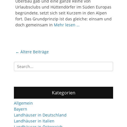
Überbau gab und eine ganze Reihe von
Urlaubsclubs und Hüttendörfer im Süden Europas
begründete, setzt sich seit Kurzem in den Alpen
fort. Das Grundprinzip ist das gleiche: einsam und
doch gemeinsam in
Mehr lesen …
Post
←
Ältere Beiträge
navigation
Search
for:
Kategorien
Allgemein
Bayern
Landhäuser in Deutschland
Landhäuser in Italien
Landhäuser in Österreich