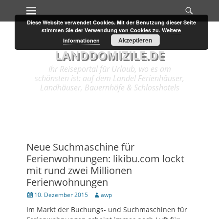
Primary Menu
Search
Skip
to
Diese Website verwendet Cookies. Mit der Benutzung dieser Seite
content
stimmen Sie der Verwendung von Cookies zu.
Weitere
Akzeptieren
Informationen
LANDDOMIZILE.DE
Ihr Reiseportal für Urlaub, wo es am
schönsten ist: auf dem Lande! Ferienhäuser,
Landhäuser, Bauernhöfe & Schlosshotels
Neue Suchmaschine für
Ferienwohnungen: likibu.com lockt
mit rund zwei Millionen
Ferienwohnungen
Posted
10. Dezember 2015
Author
awp
on
Im Markt der Buchungs- und Suchmaschinen für