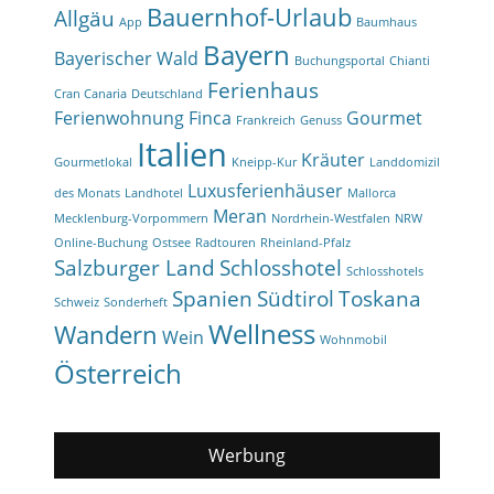
Bauernhof-Urlaub
Allgäu
App
Baumhaus
Bayern
Bayerischer Wald
Buchungsportal
Chianti
Ferienhaus
Cran Canaria
Deutschland
Ferienwohnung
Finca
Gourmet
Frankreich
Genuss
Italien
Kräuter
Gourmetlokal
Kneipp-Kur
Landdomizil
Luxusferienhäuser
des Monats
Landhotel
Mallorca
Meran
Mecklenburg-Vorpommern
Nordrhein-Westfalen
NRW
Online-Buchung
Ostsee
Radtouren
Rheinland-Pfalz
Salzburger Land
Schlosshotel
Schlosshotels
Spanien
Südtirol
Toskana
Schweiz
Sonderheft
Wellness
Wandern
Wein
Wohnmobil
Österreich
Werbung